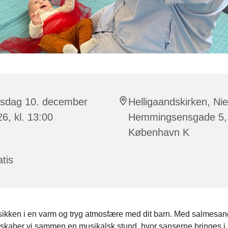
rsdag 10. december
Helligaandskirken, Nie
6, kl. 13:00
Hemmingsensgade 5,
København K
tis
ikken i en varm og tryg atmosfære med dit barn. Med salmesan
r skaber vi sammen en musikalsk stund, hvor sanserne bringes i s