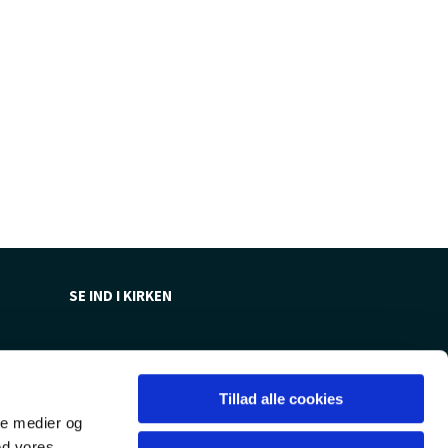
SE IND I KIRKEN
Tillad alle cookies
ale medier og
ed vores