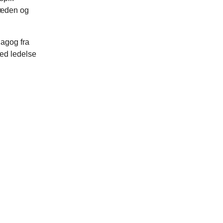
læden og
agog fra
ed ledelse