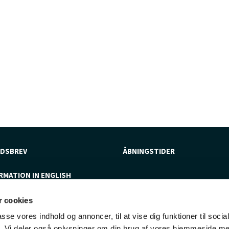
DSBREV
ÅBNINGSTIDER
RMATION IN ENGLISH
 cookies
passe vores indhold og annoncer, til at vise dig funktioner til soci
fik. Vi deler også oplysninger om din brug af vores hjemmeside m