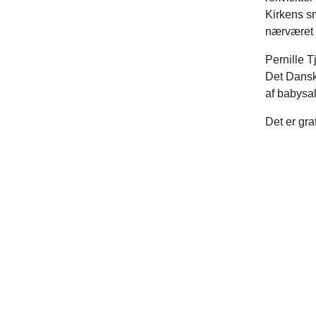
Kirkens s
nærværet e
Pernille 
Det Dansk
af babysa
Det er gra