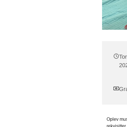
To
202
Gra
Oplev mus
rekvisitte