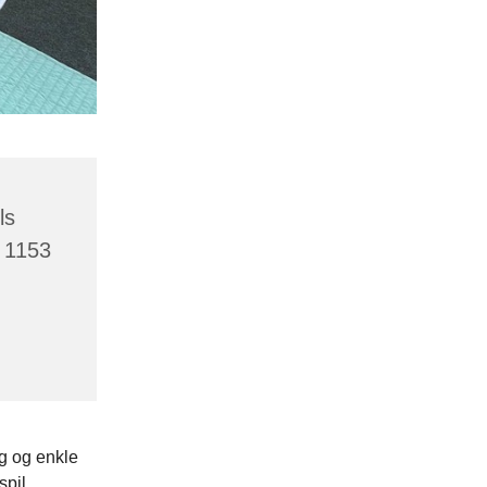
ls
 1153
g og enkle
pil.