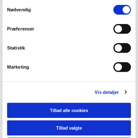
S
Nødvendig
a
Tove Borg
m
t
Præferencer
y
k
k
Statistik
e
v
Marketing
a
l
g
Vis detaljer
Tillad alle cookies
Tillad valgte