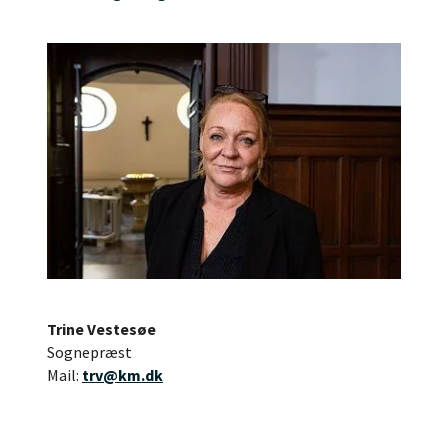
Trine Vestesøe
Sognepræst
Mail:
trv@km.dk