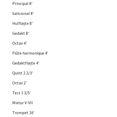
Principal 8'
Salicional 8'
Hulfløjte 8'
Gedakt 8'
Octav 4'
Flûte harmonique 4'
Gedaktfløjte 4'
Quint 2 2/3'
Octav 2'
Terz 1 3/5'
Mixtur V-VII
Trompet 16'