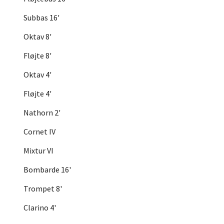
Subbas 16'
Oktav 8'
Fløjte 8'
Oktav 4'
Fløjte 4'
Nathorn 2'
Cornet IV
Mixtur VI
Bombarde 16'
Trompet 8'
Clarino 4'