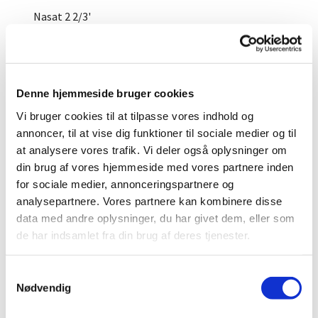
Nasat 2 2/3'
Fløjte 2'
Terz 1 3/5'
Denne hjemmeside bruger cookies
Superoctav 1'
Vi bruger cookies til at tilpasse vores indhold og
Mixtur IV
annoncer, til at vise dig funktioner til sociale medier og til
at analysere vores trafik. Vi deler også oplysninger om
Dulcian 16'
din brug af vores hjemmeside med vores partnere inden
Trompet 8'
for sociale medier, annonceringspartnere og
analysepartnere. Vores partnere kan kombinere disse
Krumhorn 8'
data med andre oplysninger, du har givet dem, eller som
Skalmeje 4'
de har indsamlet fra din brug af deres tjenester.
Tremolo
S
Nødvendig
a
Svelleværk – IV
m