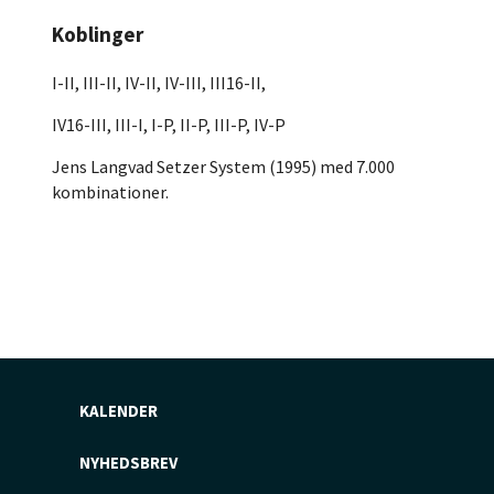
Koblinger
I-II, III-II, IV-II, IV-III, III16-II,
IV16-III, III-I, I-P, II-P, III-P, IV-P
Jens Langvad Setzer System (1995) med 7.000
kombinationer.
KALENDER
NYHEDSBREV