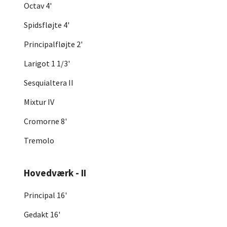
Octav 4'
Spidsfløjte 4'
Principalfløjte 2'
Larigot 1 1/3'
Sesquialtera II
Mixtur IV
Cromorne 8'
Tremolo
Hovedværk - II
Principal 16'
Gedakt 16'