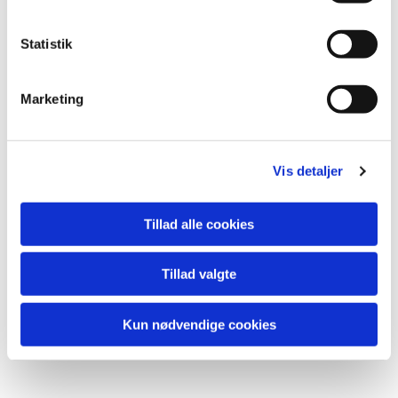
y
k
k
Statistik
e
v
Marketing
a
l
g
Vis detaljer
Du vil måske også kunne lide...
Tillad alle cookies
Tillad valgte
Kun nødvendige cookies