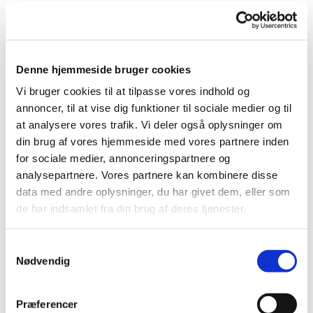
spil. Kirkens smukke rum danner ramme om en tryg og
rolig oplevelse, hvor glæden og nærværet er i fokus.
Pernille Tjørnemark leder babysalmesangen. Hun er
uddannet musikpædagog fra Det Danske Kongelige
Denne hjemmeside bruger cookies
Musikkonservatorium og har mange års erfaring med
Vi bruger cookies til at tilpasse vores indhold og
ledelse af babysalmesang og børnekor.
annoncer, til at vise dig funktioner til sociale medier og til
at analysere vores trafik. Vi deler også oplysninger om
Det er gratis at deltage.
din brug af vores hjemmeside med vores partnere inden
for sociale medier, annonceringspartnere og
analysepartnere. Vores partnere kan kombinere disse
data med andre oplysninger, du har givet dem, eller som
de har indsamlet fra din brug af deres tjenester.
S
Nødvendig
a
m
t
Præferencer