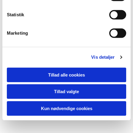
y
k
k
Statistik
e
v
Marketing
a
l
g
Vis detaljer
Du vil måske også kunne lide...
Tillad alle cookies
Tillad valgte
Kun nødvendige cookies