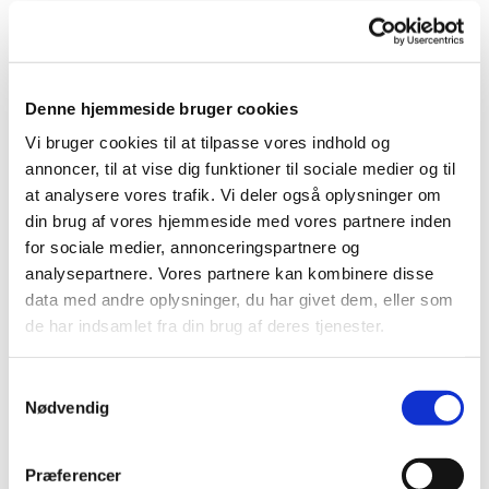
spil. Kirkens smukke rum danner ramme om en tryg og
rolig oplevelse, hvor glæden og nærværet er i fokus.
Pernille Tjørnemark leder babysalmesangen. Hun er
uddannet musikpædagog fra Det Danske Kongelige
Denne hjemmeside bruger cookies
Musikkonservatorium og har mange års erfaring med
Vi bruger cookies til at tilpasse vores indhold og
ledelse af babysalmesang og børnekor.
annoncer, til at vise dig funktioner til sociale medier og til
at analysere vores trafik. Vi deler også oplysninger om
Det er gratis at deltage.
din brug af vores hjemmeside med vores partnere inden
for sociale medier, annonceringspartnere og
analysepartnere. Vores partnere kan kombinere disse
data med andre oplysninger, du har givet dem, eller som
de har indsamlet fra din brug af deres tjenester.
S
Nødvendig
a
m
t
Præferencer