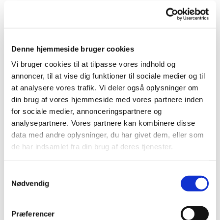
spil. Kirkens smukke rum danner ramme om en tryg og
rolig oplevelse, hvor glæden og nærværet er i fokus.
Pernille Tjørnemark leder babysalmesangen. Hun er
uddannet musikpædagog fra Det Danske Kongelige
Denne hjemmeside bruger cookies
Musikkonservatorium og har mange års erfaring med
Vi bruger cookies til at tilpasse vores indhold og
ledelse af babysalmesang og børnekor.
annoncer, til at vise dig funktioner til sociale medier og til
at analysere vores trafik. Vi deler også oplysninger om
Det er gratis at deltage.
din brug af vores hjemmeside med vores partnere inden
for sociale medier, annonceringspartnere og
analysepartnere. Vores partnere kan kombinere disse
data med andre oplysninger, du har givet dem, eller som
de har indsamlet fra din brug af deres tjenester.
S
Nødvendig
a
m
t
Præferencer