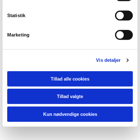
y
k
k
Statistik
e
v
Marketing
a
l
g
Vis detaljer
Du vil måske også kunne lide...
Tillad alle cookies
Tillad valgte
Kun nødvendige cookies