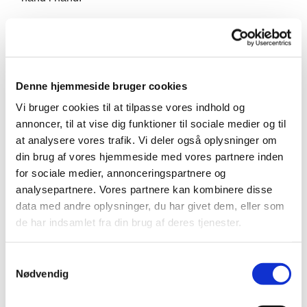
Der er ikke optagelsesprøve til koret, da alle kan lære
at synge. Men vi forventer god mødedisciplin og
engagement i koret.
Pernille Tjørnemark varetager undervisningen. Hun er
Denne hjemmeside bruger cookies
uddannet fra Det Kongelige Danske
Vi bruger cookies til at tilpasse vores indhold og
Musikkonservatorium og har mange års erfaring med
annoncer, til at vise dig funktioner til sociale medier og til
ledelse af børnekor.
at analysere vores trafik. Vi deler også oplysninger om
din brug af vores hjemmeside med vores partnere inden
For tilmelding og mere info om Børnekoret klik her
for sociale medier, annonceringspartnere og
analysepartnere. Vores partnere kan kombinere disse
data med andre oplysninger, du har givet dem, eller som
de har indsamlet fra din brug af deres tjenester.
S
Nødvendig
a
m