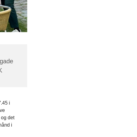
sgade
K
.45 i
ive
 og det
hånd i