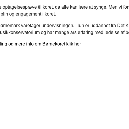
e optagelsesprøve til koret, da alle kan lære at synge. Men vi fo
plin og engagement i koret.
Tjørnemark varetager undervisningen. Hun er uddannet fra Det 
sikkonservatorium og har mange års erfaring med ledelse af b
ding og mere info om Børnekoret klik her