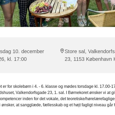
rsdag 10. december
Store sal, Valkendorf
6, kl. 17:00
23, 1153 København 
 er for skolebørn i 4. - 6. klasse og mødes torsdage kl. 17.00-17
shuset, Valkendorfsgade 23, 1. sal. I Børnekoret ønsker vi at g
mpetencer inden for det vokale, det teoretiske/hørelærefaglige
i ønsker, at sangglæde, fællesskab og et højt fagligt niveau går 