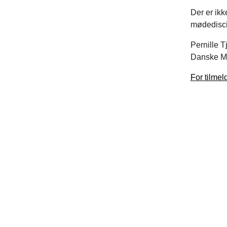
Der er ikk
mødedisci
Pernille 
Danske Mu
For tilmel