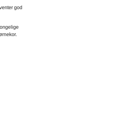
rventer god
Kongelige
ørnekor.