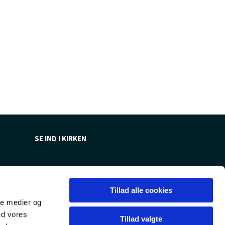
SE IND I KIRKEN
Tillad alle cookies
ale medier og
ed vores
Tillad valgte