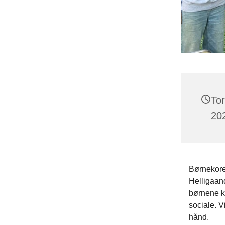
To
202
Børnekoret
Helligaand
børnene ko
sociale. V
hånd.