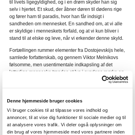
til livets ligegyldighed, og i en drøm skyder han sig
selv i hjertet. Et skud, der åbner døren til dødens rige
og fører ham til paradis, hvor han får indsigt i
sandheden om mennesket. En sandhed om, at vi alle
er skyldige i menneskets forfald, og at vi kun bliver i
stand til at elske og leve, når vi erkender denne skyld.
Fortællingen rummer elementer fra Dostojevskijs hele,
samlede forfatterskab, og gennem Viktor Melnikovs
følsomme, men usentimentale indkapsling af det
latterlige menneske tændes et lys i syndens mørke og
giver os håb om, at livet kan og skal leves – både
gennem smerte og glæde.
Forestillingen
Et latterligt menneskes drøm
er
Denne hjemmeside bruger cookies
iscenesat af den anerkendte instruktør Slava Kokorin
Vi bruger cookies til at tilpasse vores indhold og
(1944-2017), der har bidraget til den stærkt autentiske
annoncer, til at vise dig funktioner til sociale medier og til
russiske stemning, i en scenografi af den herboende
at analysere vores trafik. Vi deler også oplysninger om
billedhugger Sergei Boguslavsky. Musikken er
din brug af vores hjemmeside med vores partnere inden
sammensat og improviseret af accordeonisten Adam