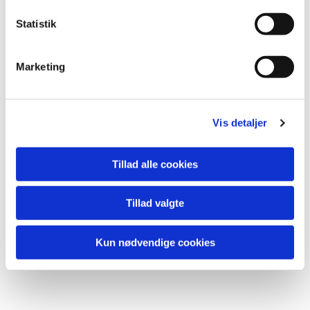
k
k
Statistik
e
v
Marketing
a
l
g
Du vil måske også kunne lide...
Vis detaljer
Tillad alle cookies
Tillad valgte
Kun nødvendige cookies