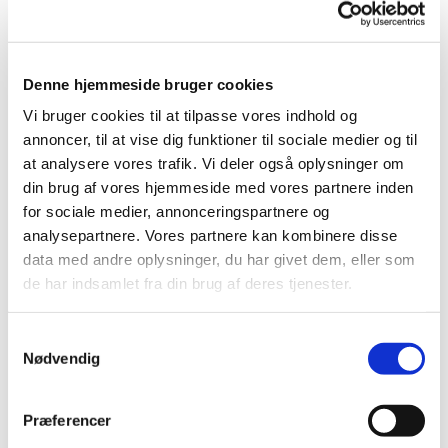
Pernille Tjørnemark varetager undervisningen. Hun er
musikpædagog uddannet fra Det Kongelige
Musikkonservatorium og har mange års erfaring med
Denne hjemmeside bruger cookies
ledelse af børnekor.
Vi bruger cookies til at tilpasse vores indhold og
Der kommer halvårligt et tilmeldingslink på
annoncer, til at vise dig funktioner til sociale medier og til
hjemmesiden.
at analysere vores trafik. Vi deler også oplysninger om
din brug af vores hjemmeside med vores partnere inden
for sociale medier, annonceringspartnere og
analysepartnere. Vores partnere kan kombinere disse
data med andre oplysninger, du har givet dem, eller som
de har indsamlet fra din brug af deres tjenester.
S
Nødvendig
a
m
t
Præferencer
y