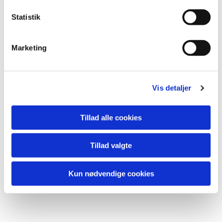
k
k
Statistik
e
v
Marketing
a
l
g
Du vil måske også kunne lide...
Vis detaljer
Tillad alle cookies
Tillad valgte
Kun nødvendige cookies