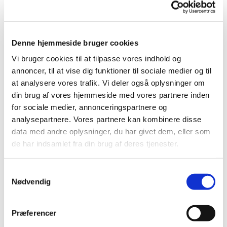
Pernille Tjørnemark varetager undervisningen. Hun er
musikpædagog uddannet fra Det Kongelige
Musikkonservatorium og har mange års erfaring med
Denne hjemmeside bruger cookies
ledelse af børnekor.
Vi bruger cookies til at tilpasse vores indhold og
Der kommer halvårligt et tilmeldingslink på
annoncer, til at vise dig funktioner til sociale medier og til
hjemmesiden.
at analysere vores trafik. Vi deler også oplysninger om
din brug af vores hjemmeside med vores partnere inden
for sociale medier, annonceringspartnere og
analysepartnere. Vores partnere kan kombinere disse
data med andre oplysninger, du har givet dem, eller som
de har indsamlet fra din brug af deres tjenester.
S
Nødvendig
a
m
t
Præferencer
y