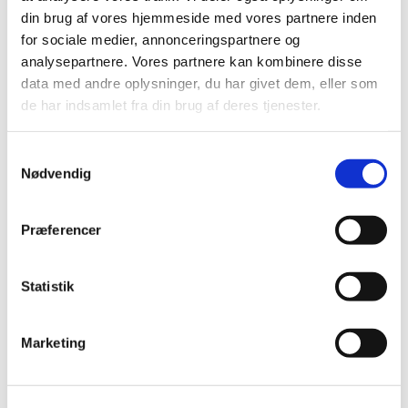
din brug af vores hjemmeside med vores partnere inden
for sociale medier, annonceringspartnere og
analysepartnere. Vores partnere kan kombinere disse
data med andre oplysninger, du har givet dem, eller som
de har indsamlet fra din brug af deres tjenester.
S
Nødvendig
a
m
t
Præferencer
y
Du vil måske også kunne lide...
k
k
Statistik
e
v
Marketing
a
l
g