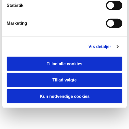
k
Statistik
e
v
Marketing
a
l
Du vil måske også kunne lide...
g
Vis detaljer
Tillad alle cookies
Tillad valgte
Kun nødvendige cookies