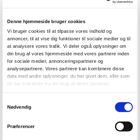
Varighed ca. 20 minutter. Alle er velkomne.
Denne hjemmeside bruger cookies
Der er musikandagt i Helligaandskirken mandage kl.
12, tirsdage kl. 12, onsdage kl. 15, torsdage kl. 12 og
Vi bruger cookies til at tilpasse vores indhold og
fredage kl. 12.
annoncer, til at vise dig funktioner til sociale medier og til
at analysere vores trafik. Vi deler også oplysninger om
din brug af vores hjemmeside med vores partnere inden
for sociale medier, annonceringspartnere og
analysepartnere. Vores partnere kan kombinere disse
data med andre oplysninger, du har givet dem, eller som
de har indsamlet fra din brug af deres tjenester.
S
Nødvendig
a
m
t
Præferencer
y
k