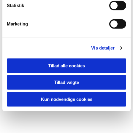
k
Statistik
e
v
Marketing
a
l
Du vil måske også kunne lide...
g
Vis detaljer
Tillad alle cookies
Tillad valgte
Kun nødvendige cookies