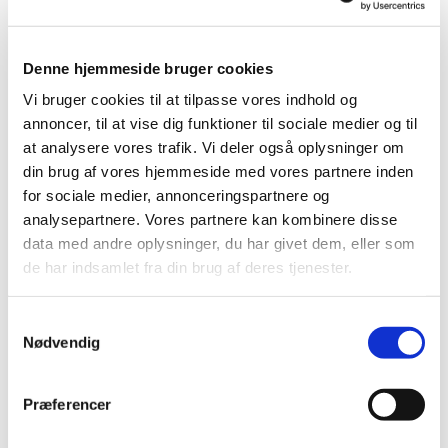
Varighed ca. 20 minutter. Alle er velkomne.
Denne hjemmeside bruger cookies
Der er musikandagt i Helligaandskirken mandage kl.
12, tirsdage kl. 12, onsdage kl. 15, torsdage kl. 12 og
Vi bruger cookies til at tilpasse vores indhold og
fredage kl. 12.
annoncer, til at vise dig funktioner til sociale medier og til
at analysere vores trafik. Vi deler også oplysninger om
din brug af vores hjemmeside med vores partnere inden
for sociale medier, annonceringspartnere og
analysepartnere. Vores partnere kan kombinere disse
data med andre oplysninger, du har givet dem, eller som
de har indsamlet fra din brug af deres tjenester.
S
Nødvendig
a
m
t
Præferencer
y
k