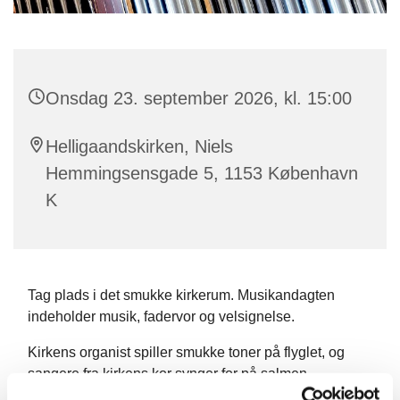
Onsdag 23. september 2026, kl. 15:00
Helligaandskirken, Niels
Hemmingsensgade 5, 1153 København
K
Tag plads i det smukke kirkerum. Musikandagten
indeholder musik, fadervor og velsignelse.
Kirkens organist spiller smukke toner på flyglet, og
sangere fra kirkens kor synger for på salmen.
Musikandagten ledes af en præst.