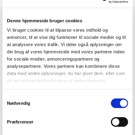
Varighed ca. 20 minutter. Alle er velkomne.
Denne hjemmeside bruger cookies
Der er musikandagt i Helligaandskirken mandage kl.
12, tirsdage kl. 12, onsdage kl. 15, torsdage kl. 12 og
Vi bruger cookies til at tilpasse vores indhold og
fredage kl. 12.
annoncer, til at vise dig funktioner til sociale medier og til
at analysere vores trafik. Vi deler også oplysninger om
din brug af vores hjemmeside med vores partnere inden
for sociale medier, annonceringspartnere og
analysepartnere. Vores partnere kan kombinere disse
data med andre oplysninger, du har givet dem, eller som
de har indsamlet fra din brug af deres tjenester.
S
Nødvendig
a
m
t
Præferencer
y
k