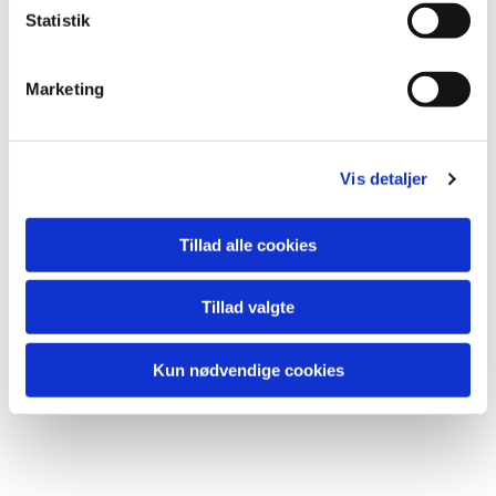
k
Statistik
e
v
Marketing
a
l
Du vil måske også kunne lide...
g
Vis detaljer
Tillad alle cookies
Tillad valgte
Kun nødvendige cookies