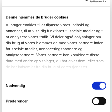
Varighed ca. 20 minutter. Alle er velkomne.
Denne hjemmeside bruger cookies
Der er musikandagt i Helligaandskirken mandage kl.
12, tirsdage kl. 12, onsdage kl. 15, torsdage kl. 12 og
Vi bruger cookies til at tilpasse vores indhold og
fredage kl. 12.
annoncer, til at vise dig funktioner til sociale medier og til
at analysere vores trafik. Vi deler også oplysninger om
din brug af vores hjemmeside med vores partnere inden
for sociale medier, annonceringspartnere og
analysepartnere. Vores partnere kan kombinere disse
data med andre oplysninger, du har givet dem, eller som
de har indsamlet fra din brug af deres tjenester.
S
Nødvendig
a
m
t
Præferencer
y
k