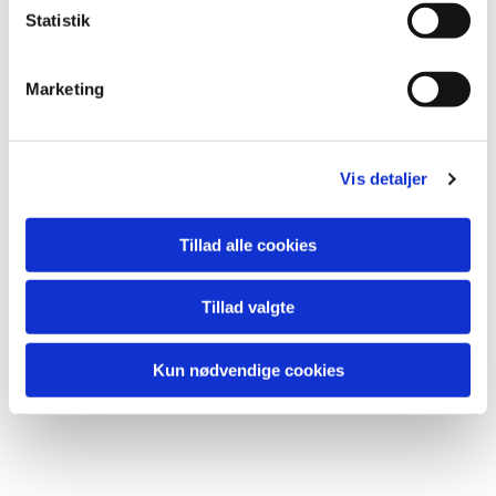
k
Statistik
e
v
Marketing
a
l
Du vil måske også kunne lide...
g
Vis detaljer
Tillad alle cookies
Tillad valgte
Kun nødvendige cookies