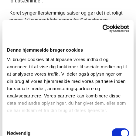
forudsætninger.
Koret synger flerstemmige satser og gør det i et roligt
tempo. Vi synger både sange fra Salmebogen,
årstidenssange fra Højskolesangbogen og hvad vi
ellers har lyst til. Vi slutter af med at drikke kaffe
sammen.
Denne hjemmeside bruger cookies
Koret medvirker lejlighedsvist til blandt andet
Vi bruger cookies til at tilpasse vores indhold og
højmesser og andre arrangementer i kirken.
annoncer, til at vise dig funktioner til sociale medier og til
Kirkens to organister Ørjan Horn Johansen og Ruben
at analysere vores trafik. Vi deler også oplysninger om
Munk leder koret. Hvis du er interesseret i at høre
din brug af vores hjemmeside med vores partnere inden
mere, er du velkommen til at kontakte Ørjan Horn
for sociale medier, annonceringspartnere og
Johansen på mail oerjan@helligaandskirken.dk
analysepartnere. Vores partnere kan kombinere disse
data med andre oplysninger, du har givet dem, eller som
de har indsamlet fra din brug af deres tjenester.
S
Nødvendig
a