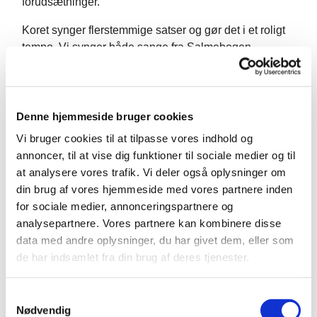
forudsætninger.
Koret synger flerstemmige satser og gør det i et roligt
tempo. Vi synger både sange fra Salmebogen,
årstidenssange fra Højskolesangbogen og hvad vi
ellers har lyst til. Vi slutter af med at drikke kaffe
sammen.
Denne hjemmeside bruger cookies
Koret medvirker lejlighedsvist til blandt andet
Vi bruger cookies til at tilpasse vores indhold og
højmesser og andre arrangementer i kirken.
annoncer, til at vise dig funktioner til sociale medier og til
Kirkens to organister Ørjan Horn Johansen og Ruben
at analysere vores trafik. Vi deler også oplysninger om
Munk leder koret. Hvis du er interesseret i at høre
din brug af vores hjemmeside med vores partnere inden
mere, er du velkommen til at kontakte Ørjan Horn
for sociale medier, annonceringspartnere og
Johansen på mail oerjan@helligaandskirken.dk
analysepartnere. Vores partnere kan kombinere disse
data med andre oplysninger, du har givet dem, eller som
de har indsamlet fra din brug af deres tjenester.
S
Nødvendig
a