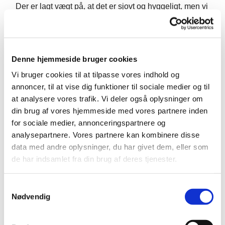
Der er lagt vægt på, at det er sjovt og hyggeligt, men vi
arbejder med pædagogisk/musikalsk progression.
Derfor ønsker vi, at der er opmærksomhed på, at det er
”rigtig” undervisning. Pernille Tjørnemark varetager
undervisningen. Hun er uddannet fra Det Kongelige
Denne hjemmeside bruger cookies
Musikkonservatorium og har mange års erfaring med
Vi bruger cookies til at tilpasse vores indhold og
ledelse af børnekor.
annoncer, til at vise dig funktioner til sociale medier og til
Der kommer halvårligt et tilmeldingslink på
at analysere vores trafik. Vi deler også oplysninger om
hjemmesiden.
din brug af vores hjemmeside med vores partnere inden
for sociale medier, annonceringspartnere og
analysepartnere. Vores partnere kan kombinere disse
data med andre oplysninger, du har givet dem, eller som
de har indsamlet fra din brug af deres tjenester.
S
Nødvendig
a
m
t