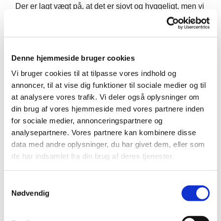
Der er lagt vægt på, at det er sjovt og hyggeligt, men vi
arbejder med pædagogisk/musikalsk progression.
Derfor ønsker vi, at der er opmærksomhed på, at det er
”rigtig” undervisning. Pernille Tjørnemark varetager
undervisningen. Hun er uddannet fra Det Kongelige
Denne hjemmeside bruger cookies
Musikkonservatorium og har mange års erfaring med
Vi bruger cookies til at tilpasse vores indhold og
ledelse af børnekor.
annoncer, til at vise dig funktioner til sociale medier og til
Der kommer halvårligt et tilmeldingslink på
at analysere vores trafik. Vi deler også oplysninger om
hjemmesiden.
din brug af vores hjemmeside med vores partnere inden
for sociale medier, annonceringspartnere og
analysepartnere. Vores partnere kan kombinere disse
data med andre oplysninger, du har givet dem, eller som
de har indsamlet fra din brug af deres tjenester.
S
Nødvendig
a
m
t